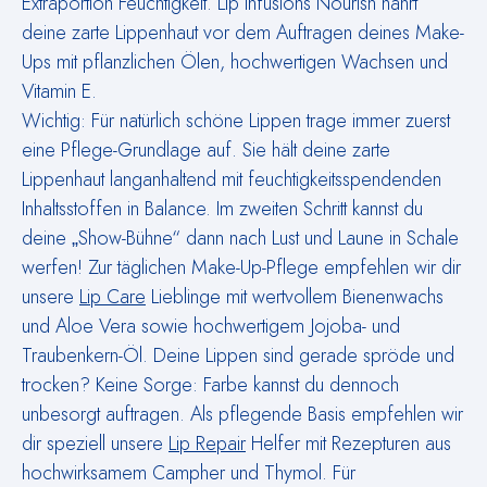
Extraportion Feuchtigkeit. Lip Infusions Nourish nährt
deine zarte Lippenhaut vor dem Auftragen deines Make-
Ups mit pflanzlichen Ölen, hochwertigen Wachsen und
Vitamin E.
Wichtig: Für natürlich schöne Lippen trage immer zuerst
eine Pflege-Grundlage auf. Sie hält deine zarte
Lippenhaut langanhaltend mit feuchtigkeitsspendenden
Inhaltsstoffen in Balance. Im zweiten Schritt kannst du
deine „Show-Bühne“ dann nach Lust und Laune in Schale
werfen! Zur täglichen Make-Up-Pflege empfehlen wir dir
unsere
Lip Care
Lieblinge mit wertvollem Bienenwachs
und Aloe Vera sowie hochwertigem Jojoba- und
Traubenkern-Öl. Deine Lippen sind gerade spröde und
trocken? Keine Sorge: Farbe kannst du dennoch
unbesorgt auftragen. Als pflegende Basis empfehlen wir
dir speziell unsere
Lip Repair
Helfer mit Rezepturen aus
hochwirksamem Campher und Thymol. Für