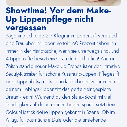
Showtime! Vor dem Make-
Up Lippenpflege nicht
vergessen
Sage und schreibe 2,7 Kilogramm Lippenstift verbraucht
eine Frau über ihr Leben verteilt. 60 Prozent haben ihn
immer in der Handtasche, wenn sie unterwegs sind, und
4 Lippenstifte besitzt eine Frau durchschnittlich! Auch in
Zeiten ständig neuer Make-Up Trends ist er der ultimative
Beauty-Klassiker für schöne Kussmund-Lippen. Pflegestift
oder
Lippenbalsam
als Foundation bilden zusammen mit
deinem Lieblings-Lippenstift das perfekt-eingespielte
Dream-Team! Während du den Blistex-Boost mit viel
Feuchtigkeit auf deinen zarten Lippen spürst, setzt dein
Colour-Lipstick deine Lippen gekonnt in Szene. Ob im
Alltag, für das nächste Date oder die anstehende