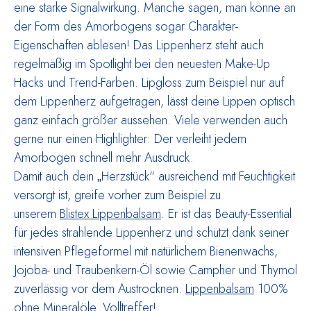
eine starke Signalwirkung. Manche sagen, man könne an
der Form des Amorbogens sogar Charakter-
Eigenschaften ablesen! Das Lippenherz steht auch
regelmäßig im Spotlight bei den neuesten Make-Up
Hacks und Trend-Farben. Lipgloss zum Beispiel nur auf
dem Lippenherz aufgetragen, lässt deine Lippen optisch
ganz einfach größer aussehen. Viele verwenden auch
gerne nur einen Highlighter: Der verleiht jedem
Amorbogen schnell mehr Ausdruck.
Damit auch dein „Herzstück“ ausreichend mit Feuchtigkeit
versorgt ist, greife vorher zum Beispiel zu
unserem
Blistex Lippenbalsam
. Er ist das Beauty-Essential
für jedes strah­lende Lippenherz und schützt dank seiner
intensiven Pflegeformel mit natürlichem Bienenwachs,
Jojoba- und Traubenkern-Öl sowie Campher und Thymol
zuverlässig vor dem Austrocknen.
Lippenbalsam
100%
ohne Mineralöle. Volltreffer!