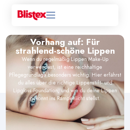
Vorhang auf: Für
strahlend-schöne Lippen
Wenn du regelmäßig Lippen Make-Up
verwendest, ist eine reichhaltige
Pflegegrundlage besonders wichtig. Hier erfährst
du alles über die richtige Lippenstift- und
Lipgloss-Foundation, und wie du deine Lippen
gekonnt ins Rampenlicht stellst.